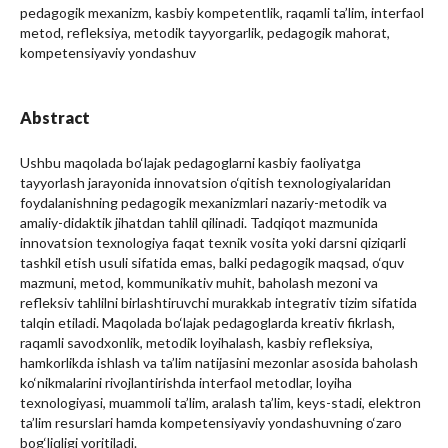
pedagogik mexanizm, kasbiy kompetentlik, raqamli ta’lim, interfaol
metod, refleksiya, metodik tayyorgarlik, pedagogik mahorat,
kompetensiyaviy yondashuv
Abstract
Ushbu maqolada bo‘lajak pedagoglarni kasbiy faoliyatga
tayyorlash jarayonida innovatsion o‘qitish texnologiyalaridan
foydalanishning pedagogik mexanizmlari nazariy-metodik va
amaliy-didaktik jihatdan tahlil qilinadi. Tadqiqot mazmunida
innovatsion texnologiya faqat texnik vosita yoki darsni qiziqarli
tashkil etish usuli sifatida emas, balki pedagogik maqsad, o‘quv
mazmuni, metod, kommunikativ muhit, baholash mezoni va
refleksiv tahlilni birlashtiruvchi murakkab integrativ tizim sifatida
talqin etiladi. Maqolada bo‘lajak pedagoglarda kreativ fikrlash,
raqamli savodxonlik, metodik loyihalash, kasbiy refleksiya,
hamkorlikda ishlash va ta’lim natijasini mezonlar asosida baholash
ko‘nikmalarini rivojlantirishda interfaol metodlar, loyiha
texnologiyasi, muammoli ta’lim, aralash ta’lim, keys-stadi, elektron
ta’lim resurslari hamda kompetensiyaviy yondashuvning o‘zaro
bog‘liqligi yoritiladi.