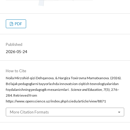
PDF
Published
2026-05-24
How to Cite
Noila Mirzohid-qizi Dehqanova, & Nargiza Toxirovna Mamatxanova. (2026).
Bo‘lajak pedagoglarni tayyorlashda innovatsion o‘qitish texnologiyalaridan
foydalanishning pedagogik mexanizmlari .
Science and Education
,
7
(5), 276–
284. Retrieved from
https://www.openscience.uz/index.php/sciedu/article/view/8871
More Citation Formats