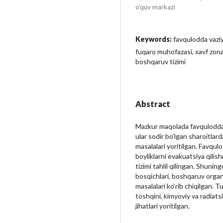
o‘quv markazi
Keywords:
favqulodda vaziy
fuqaro muhofazasi, xavf zonasi
boshqaruv tizimi
Abstract
Mazkur maqolada favqulodda 
ular sodir bo‘lgan sharoitlard
masalalari yoritilgan. Favqul
boyliklarni evakuatsiya qilishn
tizimi tahlil qilingan. Shunin
bosqichlari, boshqaruv organl
masalalari ko‘rib chiqilgan. Tu
toshqini, kimyoviy va radiat
jihatlari yoritilgan.