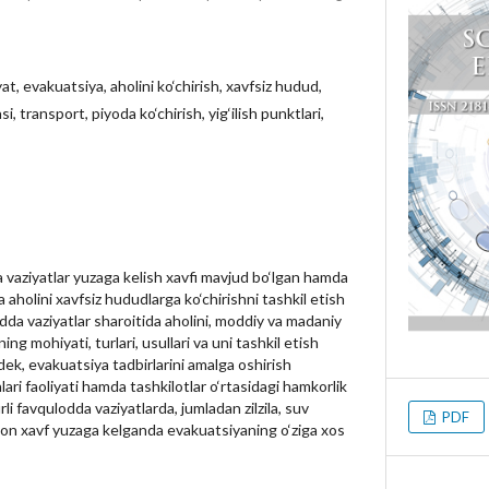
at, evakuatsiya, aholini ko‘chirish, xavfsiz hudud,
, transport, piyoda ko‘chirish, yig‘ilish punktlari,
vaziyatlar yuzaga kelish xavfi mavjud bo‘lgan hamda
a aholini xavfsiz hududlarga ko‘chirishni tashkil etish
odda vaziyatlar sharoitida aholini, moddiy va madaniy
ing mohiyati, turlari, usullari va uni tashkil etish
gdek, evakuatsiya tadbirlarini amalga oshirish
ari faoliyati hamda tashkilotlar o‘rtasidagi hamkorlik
rli favqulodda vaziyatlarda, jumladan zilzila, suv
PDF
sion xavf yuzaga kelganda evakuatsiyaning o‘ziga xos