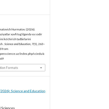
matovich Nurmatov. (2026).
iyatlar xavfi tug‘ilganda va sodir
ni ko‘chirish tadbirlarini
sh .
Science and Education
,
7
(5), 263–
d from
penscience.uz/index.php/sciedu/a
869
tion Formats
5 (2026): Science and Education
l Sciences