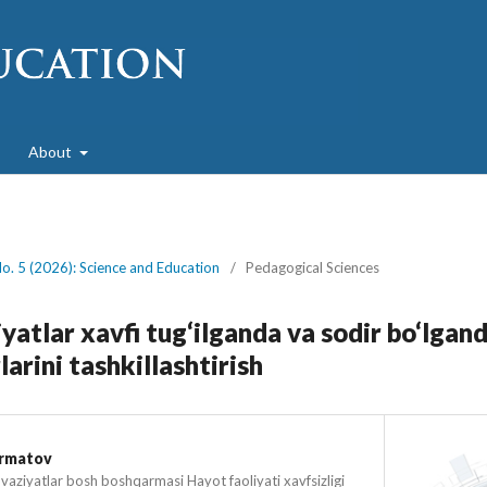
About
No. 5 (2026): Science and Education
/
Pedagogical Sciences
atlar xavfi tug‘ilganda va sodir bo‘lgand
larini tashkillashtirish
urmatov
vaziyatlar bosh boshqarmasi Hayot faoliyati xavfsizligi