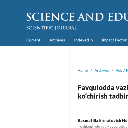
Current
Archives
Indexed in
Impact Factor
Home
/
Archives
/
Vol. 7 
Favqulodda vaziy
ko‘chirish tadbir
Raxmatilla Ermatovich N
Toshkent viloyati Favqulodda 