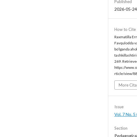
Published
2026-05-24
How to Cite
Raxmatilla Er
Favqulodda vaz
bo‘lganda aholi
tashkillashtiri
269. Retrieve
https://www.o
rticle/view/8
More Cita
Issue
Vol. 7 No. 
Section
Pedagogica