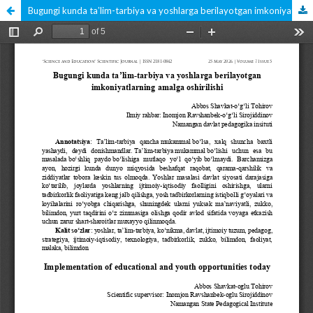
Bugungi kunda taʼlim-tarbiya va yoshlarga berilayotgan imkoniyatlarning amalga oshirilishi