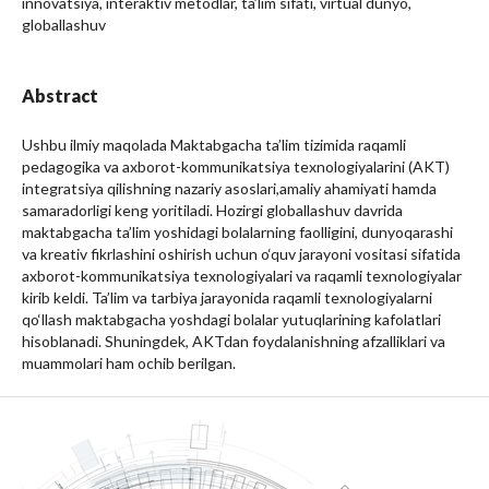
innovatsiya, interaktiv metodlar, ta’lim sifati, virtual dunyo,
globallashuv
Abstract
Ushbu ilmiy maqolada Maktabgacha ta’lim tizimida raqamli
pedagogika va axborot-kommunikatsiya texnologiyalarini (AKT)
integratsiya qilishning nazariy asoslari,amaliy ahamiyati hamda
samaradorligi keng yoritiladi. Hozirgi globallashuv davrida
maktabgacha ta’lim yoshidagi bolalarning faolligini, dunyoqarashi
va kreativ fikrlashini oshirish uchun o‘quv jarayoni vositasi sifatida
axborot-kommunikatsiya texnologiyalari va raqamli texnologiyalar
kirib keldi. Ta’lim va tarbiya jarayonida raqamli texnologiyalarni
qo‘llash maktabgacha yoshdagi bolalar yutuqlarining kafolatlari
hisoblanadi. Shuningdek, AKTdan foydalanishning afzalliklari va
muammolari ham ochib berilgan.