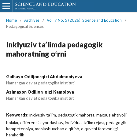
Home
/
Archives
/
Vol. 7 No. 5 (2026): Science and Education
/
Pedagogical Sciences
Inklyuziv ta’limda pedagogik
mahoratning oʻrni
Gulhayo Odiljon-qizi Abdulmoniyeva
Namangan davlat pedagogika inistituti
Azimaxon Odiljon-qizi Kamolova
Namangan davlat pedagogika inistituti
Keywords:
inklyuziv ta’lim, pedagogik mahorat, maxsus ehtiyojli
bolalar, differensial yondashuv, individual ta’lim rejasi, pedagogik
kompetensiya, moslashuvchan oʻqitish, oʻquvchi farovonligi,
hamkorlik