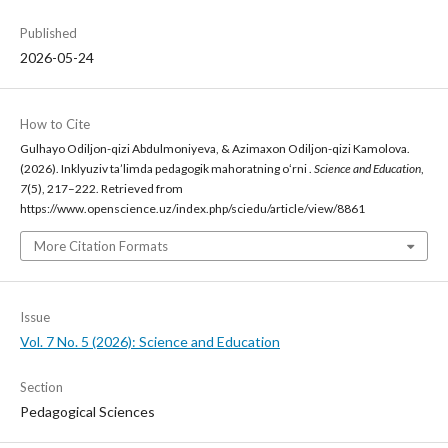
Published
2026-05-24
How to Cite
Gulhayo Odiljon-qizi Abdulmoniyeva, & Azimaxon Odiljon-qizi Kamolova.
(2026). Inklyuziv ta’limda pedagogik mahoratning oʻrni .
Science and Education
,
7
(5), 217–222. Retrieved from
https://www.openscience.uz/index.php/sciedu/article/view/8861
More Citation Formats
Issue
Vol. 7 No. 5 (2026): Science and Education
Section
Pedagogical Sciences