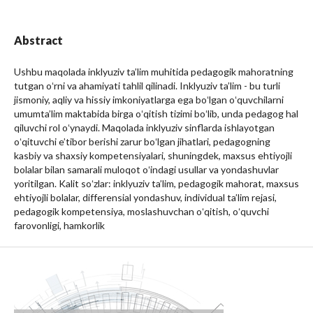
Abstract
Ushbu maqolada inklyuziv ta’lim muhitida pedagogik mahoratning
tutgan oʻrni va ahamiyati tahlil qilinadi. Inklyuziv ta’lim - bu turli
jismoniy, aqliy va hissiy imkoniyatlarga ega boʻlgan oʻquvchilarni
umumta’lim maktabida birga oʻqitish tizimi boʻlib, unda pedagog hal
qiluvchi rol oʻynaydi. Maqolada inklyuziv sinflarda ishlayotgan
oʻqituvchi e’tibor berishi zarur boʻlgan jihatlari, pedagogning
kasbiy va shaxsiy kompetensiyalari, shuningdek, maxsus ehtiyojli
bolalar bilan samarali muloqot oʻindagi usullar va yondashuvlar
yoritilgan. Kalit soʻzlar: inklyuziv ta’lim, pedagogik mahorat, maxsus
ehtiyojli bolalar, differensial yondashuv, individual ta’lim rejasi,
pedagogik kompetensiya, moslashuvchan oʻqitish, oʻquvchi
farovonligi, hamkorlik