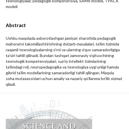
texnologiyalar, pedagogik kompetensiya, SAMR modeli, TPACK
modeli
Abstract
Ushbu maqolada axborotlashgan jamiyat sharoitida pedagogik
mahoratni takomillashtirishning dolzarb masalalari, ta’lim tizimida
raqamli texnologiyalarning o‘rni va ularning o‘quv samaradorligiga
ta’siri tahlil qilinadi. Bundan tashqari zamonaviy o‘qituvchining
texnologik kompetensiyalari, sun’iy intellekt tizimlarining
ta’limdagi roli, neyropedagogika va texnologiya uyg‘unligi hamda
gibrid ta’lim modellarining samaradorligi tahlil qilingan. Maqola
soha mutaxassislari uchun amaliy va nazariy qo‘llanma bo‘lib xizmat
qiladi.