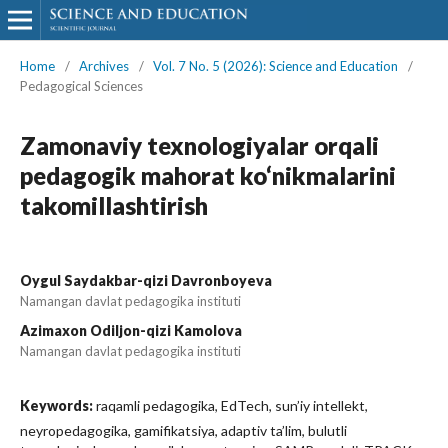
Home
/
Archives
/
Vol. 7 No. 5 (2026): Science and Education
/
Pedagogical Sciences
Zamonaviy texnologiyalar orqali
pedagogik mahorat ko‘nikmalarini
takomillashtirish
Oygul Saydakbar-qizi Davronboyeva
Namangan davlat pedagogika instituti
Azimaxon Odiljon-qizi Kamolova
Namangan davlat pedagogika instituti
Keywords:
raqamli pedagogika, EdTech, sun’iy intellekt,
neyropedagogika, gamifikatsiya, adaptiv ta’lim, bulutli