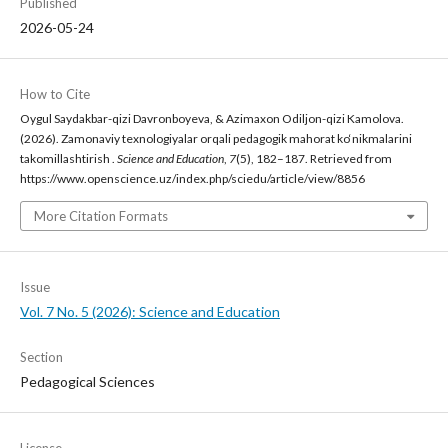
Published
2026-05-24
How to Cite
Oygul Saydakbar-qizi Davronboyeva, & Azimaxon Odiljon-qizi Kamolova.
(2026). Zamonaviy texnologiyalar orqali pedagogik mahorat ko‘nikmalarini
takomillashtirish .
Science and Education
,
7
(5), 182–187. Retrieved from
https://www.openscience.uz/index.php/sciedu/article/view/8856
More Citation Formats
Issue
Vol. 7 No. 5 (2026): Science and Education
Section
Pedagogical Sciences