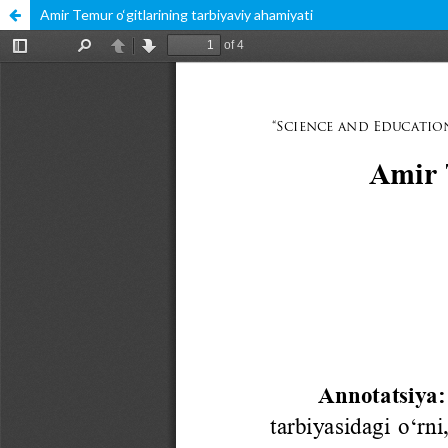
Amir Temur o‘gitlarining tarbiyaviy ahamiyati