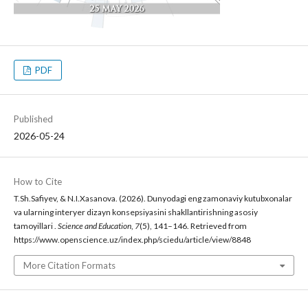
PDF
Published
2026-05-24
How to Cite
T.Sh.Safiyev, & N.I.Xasanova. (2026). Dunyodagi eng zamonaviy kutubxonalar
va ularning interyer dizayn konsepsiyasini shakllantirishning asosiy
tamoyillari .
Science and Education
,
7
(5), 141–146. Retrieved from
https://www.openscience.uz/index.php/sciedu/article/view/8848
More Citation Formats