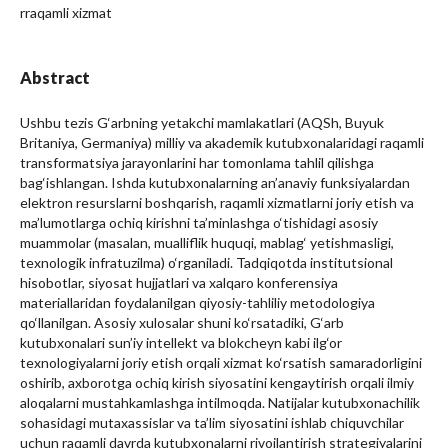
rraqamli xizmat
Abstract
Ushbu tezis G‘arbning yetakchi mamlakatlari (AQSh, Buyuk
Britaniya, Germaniya) milliy va akademik kutubxonalaridagi raqamli
transformatsiya jarayonlarini har tomonlama tahlil qilishga
bag‘ishlangan. Ishda kutubxonalarning an’anaviy funksiyalardan
elektron resurslarni boshqarish, raqamli xizmatlarni joriy etish va
ma’lumotlarga ochiq kirishni ta’minlashga o‘tishidagi asosiy
muammolar (masalan, mualliflik huquqi, mablag‘ yetishmasligi,
texnologik infratuzilma) o‘rganiladi. Tadqiqotda institutsional
hisobotlar, siyosat hujjatlari va xalqaro konferensiya
materiallaridan foydalanilgan qiyosiy-tahliliy metodologiya
qo‘llanilgan. Asosiy xulosalar shuni ko‘rsatadiki, G‘arb
kutubxonalari sun’iy intellekt va blokcheyn kabi ilg‘or
texnologiyalarni joriy etish orqali xizmat ko‘rsatish samaradorligini
oshirib, axborotga ochiq kirish siyosatini kengaytirish orqali ilmiy
aloqalarni mustahkamlashga intilmoqda. Natijalar kutubxonachilik
sohasidagi mutaxassislar va ta’lim siyosatini ishlab chiquvchilar
uchun raqamli davrda kutubxonalarni rivojlantirish strategiyalarini