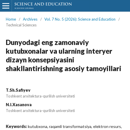
Home
/
Archives
/
Vol. 7 No. 5 (2026): Science and Education
/
Technical Sciences
Dunyodagi eng zamonaviy
kutubxonalar va ularning interyer
dizayn konsepsiyasini
shakllantirishning asosiy tamoyillari
T.Sh.Safiyev
Toshkent arxitektura-qurilish universiteti
N.I.Xasanova
Toshkent arxitektura-qurilish universiteti
Keywords:
kutubxona, raqamli transformatsiya, elektron resurs,