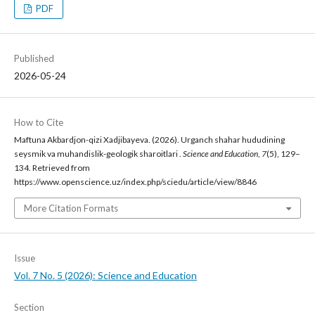
PDF
Published
2026-05-24
How to Cite
Maftuna Akbardjon-qizi Xadjibayeva. (2026). Urganch shahar hududining
seysmik va muhandislik-geologik sharoitlari .
Science and Education
,
7
(5), 129–
134. Retrieved from
https://www.openscience.uz/index.php/sciedu/article/view/8846
More Citation Formats
Issue
Vol. 7 No. 5 (2026): Science and Education
Section