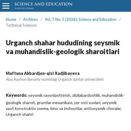
Home
/
Archives
/
Vol. 7 No. 5 (2026): Science and Education
/
Technical Sciences
Urganch shahar hududining seysmik
va muhandislik-geologik sharoitlari
Maftuna Akbardjon-qizi Xadjibayeva
Abu Rayhon Beruniy nomidagi Urganch davlat universiteti
Keywords:
seysmik rayonlashtirish, zilzilabardoshlik, muhandislik-
geologik sharoit, gruntlar mexanikasi, yer osti suvlari, seysmik
xavf, konstruktiv sxema, bino va inshootlar, antiseysmik choralar,
Urganch shahri