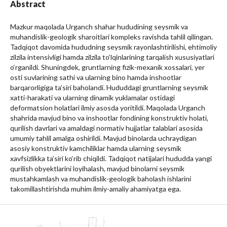
Abstract
Mazkur maqolada Urganch shahar hududining seysmik va
muhandislik-geologik sharoitlari kompleks ravishda tahlil qilingan.
Tadqiqot davomida hududning seysmik rayonlashtirilishi, ehtimoliy
zilzila intensivligi hamda zilzila to‘lqinlarining tarqalish xususiyatlari
o‘rganildi. Shuningdek, gruntlarning fizik-mexanik xossalari, yer
osti suvlarining sathi va ularning bino hamda inshootlar
barqarorligiga ta’siri baholandi. Hududdagi gruntlarning seysmik
xatti-harakati va ularning dinamik yuklamalar ostidagi
deformatsion holatlari ilmiy asosda yoritildi. Maqolada Urganch
shahrida mavjud bino va inshootlar fondining konstruktiv holati,
qurilish davrlari va amaldagi normativ hujjatlar talablari asosida
umumiy tahlil amalga oshirildi. Mavjud binolarda uchraydigan
asosiy konstruktiv kamchiliklar hamda ularning seysmik
xavfsizlikka ta’siri ko‘rib chiqildi. Tadqiqot natijalari hududda yangi
qurilish obyektlarini loyihalash, mavjud binolarni seysmik
mustahkamlash va muhandislik-geologik baholash ishlarini
takomillashtirishda muhim ilmiy-amaliy ahamiyatga ega.