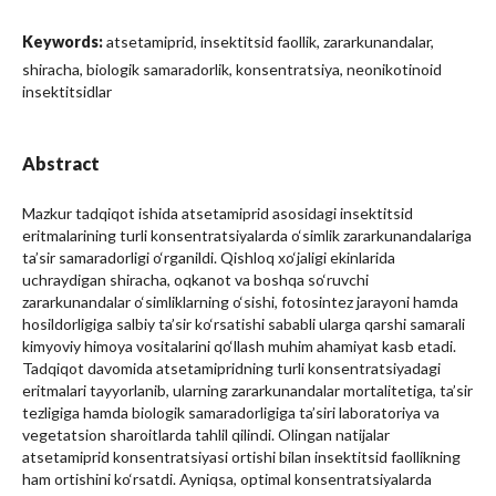
Keywords:
atsetamiprid, insektitsid faollik, zararkunandalar,
shiracha, biologik samaradorlik, konsentratsiya, neonikotinoid
insektitsidlar
Abstract
Mazkur tadqiqot ishida atsetamiprid asosidagi insektitsid
eritmalarining turli konsentratsiyalarda o‘simlik zararkunandalariga
ta’sir samaradorligi o‘rganildi. Qishloq xo‘jaligi ekinlarida
uchraydigan shiracha, oqkanot va boshqa so‘ruvchi
zararkunandalar o‘simliklarning o‘sishi, fotosintez jarayoni hamda
hosildorligiga salbiy ta’sir ko‘rsatishi sababli ularga qarshi samarali
kimyoviy himoya vositalarini qo‘llash muhim ahamiyat kasb etadi.
Tadqiqot davomida atsetamipridning turli konsentratsiyadagi
eritmalari tayyorlanib, ularning zararkunandalar mortalitetiga, ta’sir
tezligiga hamda biologik samaradorligiga ta’siri laboratoriya va
vegetatsion sharoitlarda tahlil qilindi. Olingan natijalar
atsetamiprid konsentratsiyasi ortishi bilan insektitsid faollikning
ham ortishini ko‘rsatdi. Ayniqsa, optimal konsentratsiyalarda