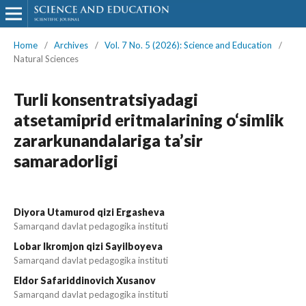
Home
/
Archives
/
Vol. 7 No. 5 (2026): Science and Education
/
Natural Sciences
Turli konsentratsiyadagi
atsetamiprid eritmalarining o‘simlik
zararkunandalariga ta’sir
samaradorligi
Diyora Utamurod qizi Ergasheva
Samarqand davlat pedagogika instituti
Lobar Ikromjon qizi Sayilboyeva
Samarqand davlat pedagogika instituti
Eldor Safariddinovich Xusanov
Samarqand davlat pedagogika instituti