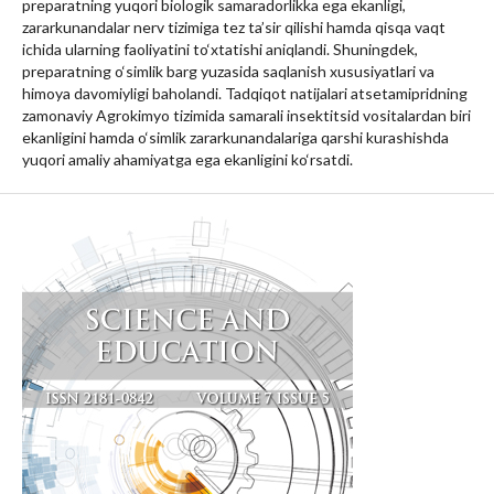
preparatning yuqori biologik samaradorlikka ega ekanligi,
zararkunandalar nerv tizimiga tez ta’sir qilishi hamda qisqa vaqt
ichida ularning faoliyatini to‘xtatishi aniqlandi. Shuningdek,
preparatning o‘simlik barg yuzasida saqlanish xususiyatlari va
himoya davomiyligi baholandi. Tadqiqot natijalari atsetamipridning
zamonaviy Agrokimyo tizimida samarali insektitsid vositalardan biri
ekanligini hamda o‘simlik zararkunandalariga qarshi kurashishda
yuqori amaliy ahamiyatga ega ekanligini ko‘rsatdi.