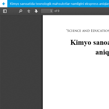
Kimyo sanoatida texnologik mahsulotlar namligini ekspress aniqlas