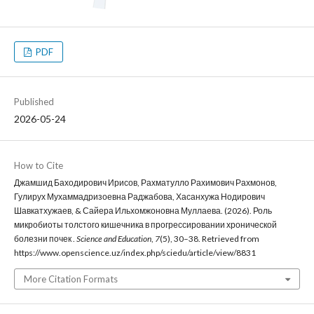
PDF
Published
2026-05-24
How to Cite
Джамшид Баходирович Ирисов, Рахматулло Рахимович Рахмонов,
Гулирух Мухаммадризоевна Раджабова, Хасанхужа Нодирович
Шавкатхужаев, & Сайера Ильхомжоновна Муллаева. (2026). Роль
микробиоты толстого кишечника в прогрессировании хронической
болезни почек .
Science and Education
,
7
(5), 30–38. Retrieved from
https://www.openscience.uz/index.php/sciedu/article/view/8831
More Citation Formats