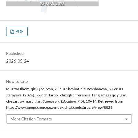
PDF
Published
2026-05-24
How to Cite
Muattar Ilhom-qizi Qodirova, Yulduz Shovkat-qizi Rovshanova, & Feruza
Jo‘rayeva. (2026). Ikkinchi tartibli chiziqli differensial tenglamaga qo‘yilgan
chegaraviy masalalar .
Science and Education
,
7
(5), 10–14. Retrieved from
https://www.openscience.uz/index.php/sciedu/article/view/8828
More Citation Formats