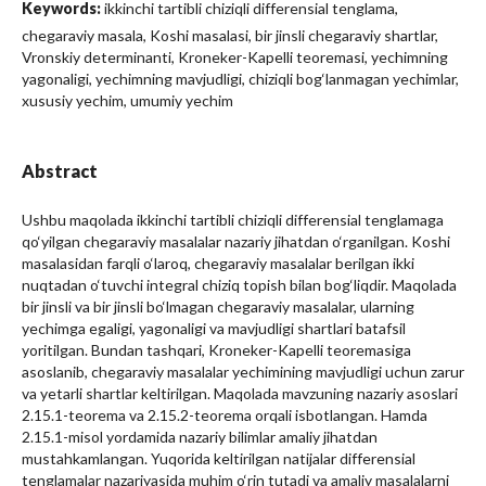
Keywords:
ikkinchi tartibli chiziqli differensial tenglama,
chegaraviy masala, Koshi masalasi, bir jinsli chegaraviy shartlar,
Vronskiy determinanti, Kroneker-Kapelli teoremasi, yechimning
yagonaligi, yechimning mavjudligi, chiziqli bog‘lanmagan yechimlar,
xususiy yechim, umumiy yechim
Abstract
Ushbu maqolada ikkinchi tartibli chiziqli differensial tenglamaga
qo‘yilgan chegaraviy masalalar nazariy jihatdan o‘rganilgan. Koshi
masalasidan farqli o‘laroq, chegaraviy masalalar berilgan ikki
nuqtadan o‘tuvchi integral chiziq topish bilan bog‘liqdir. Maqolada
bir jinsli va bir jinsli bo‘lmagan chegaraviy masalalar, ularning
yechimga egaligi, yagonaligi va mavjudligi shartlari batafsil
yoritilgan. Bundan tashqari, Kroneker-Kapelli teoremasiga
asoslanib, chegaraviy masalalar yechimining mavjudligi uchun zarur
va yetarli shartlar keltirilgan. Maqolada mavzuning nazariy asoslari
2.15.1-teorema va 2.15.2-teorema orqali isbotlangan. Hamda
2.15.1-misol yordamida nazariy bilimlar amaliy jihatdan
mustahkamlangan. Yuqorida keltirilgan natijalar differensial
tenglamalar nazariyasida muhim o‘rin tutadi va amaliy masalalarni