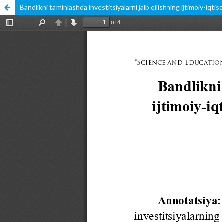
Bandlikni ta’minlashda investitsiyalarni jalb qilishning ijtimoiy-iqt