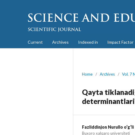
Current
Archives
Indexed in
Impact Factor
Home
/
Archives
/
Vol. 7 
Qayta tiklanadi
determinantlari
Fazliddinjon Nurullo o‘g‘l
Buxoro xalqaro universiteti