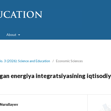
About
No. 3 (2026): Science and Education
/
Economic Sciences
gan energiya integratsiyasining iqtisodi
i Nurullayev