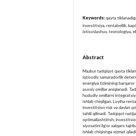
Keywords:
qayta tiklanadig
investitsiya, rentabellik, kap
ixtisoslashuv, texnologiya, e
Abstract
Mazkur tadqiqot qayta tikla
iqtisodiy samaradorlik determ
energiya tizimining barqaror r
asosiy omillar aniqlanadi. Tad
hududiy omillarni integrats
ishlab chiqilgan. Loyiha renta
investitsion risk va davlat q
tahlil qilinadi. Tadqiqot natij
optimallashtirish, investitsio
siyosatini ilg‘or xalqaro tajr
ishlab chiqishga xizmat qiladi