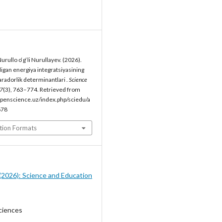
urullo o‘g‘li Nurullayev. (2026).
digan energiya integratsiyasining
aradorlik determinantlari .
Science
7
(3), 763–774. Retrieved from
penscience.uz/index.php/sciedu/a
678
tion Formats
3 (2026): Science and Education
ciences