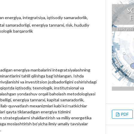
an energiya, integratsiya, iqtisodiy samaradorlik,
ital samaradorligi, energiya tannarxi, risk, hududiy
kologik barqarorlik
nadigan energiya manbalarini integratsiyalashning
inantlarini tahlil qilishga bag‘ishlangan. Ishda
ivojlanishi va investitsion jozibadorligini oshirishdagi
qiqotda iqtisodiy, texnologik, institutsional va
iyalashgan yondashuv orqali baholash metodologiyasi
belligi, energiya tannarxi, kapital samaradorlik,
o‘llab-quvvatlash mexanizmlari kabi ko‘rsatkichlar
alari qayta tiklanadigan energiya tizimini
PDF
n strategiyalarni shakllantirish va milliy energetika
ibaga moslashtirish bo‘yicha ilmiy-amaliy tavsiyalar
.