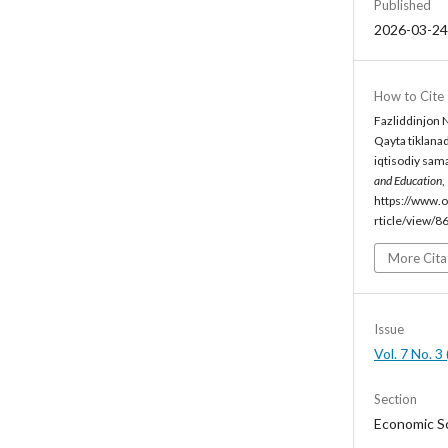
Published
2026-03-24
How to Cite
Fazliddinjon N
Qayta tiklana
iqtisodiy sam
and Education
,
https://www.o
rticle/view/8
More Cita
Issue
Vol. 7 No. 
Section
Economic S