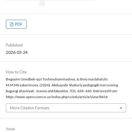
PDF
Published
2026-03-24
How to Cite
Begoyim Umidbek-qizi Toshmuhammadova, & Ilmiy maslahatchi:
M.M.Mirzakarimova. (2026). Abduqodir Shakuriy pedagogik merosining
bugungi ahamiyati .
Science and Education
,
7
(3), 638–645. Retrieved from
https://www.openscience.uz/index.php/sciedu/article/view/8656
More Citation Formats
Issue