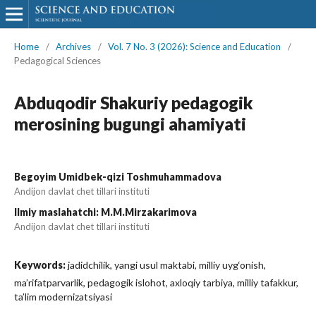
Home
/
Archives
/
Vol. 7 No. 3 (2026): Science and Education
/
Pedagogical Sciences
Abduqodir Shakuriy pedagogik
merosining bugungi ahamiyati
Begoyim Umidbek-qizi Toshmuhammadova
Andijon davlat chet tillari instituti
Ilmiy maslahatchi: M.M.Mirzakarimova
Andijon davlat chet tillari instituti
Keywords:
jadidchilik, yangi usul maktabi, milliy uyg‘onish,
ma’rifatparvarlik, pedagogik islohot, axloqiy tarbiya, milliy tafakkur,
ta’lim modernizatsiyasi