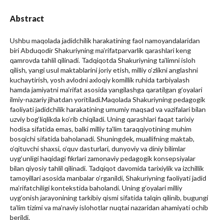
Abstract
Ushbu maqolada jadidchilik harakatining faol namoyandalaridan
biri Abduqodir Shakuriyning ma’rifatparvarlik qarashlari keng
qamrovda tahlil qilinadi. Tadqiqotda Shakuriyning ta’limni isloh
qilish, yangi usul maktablarini joriy etish, milliy o‘zlikni anglashni
kuchaytirish, yosh avlodni axloqiy komillik ruhida tarbiyalash
hamda jamiyatni ma’rifat asosida yangilashga qaratilgan g‘oyalari
ilmiy-nazariy jihatdan yoritiladi.Maqolada Shakuriyning pedagogik
faoliyati jadidchilik harakatining umumiy maqsad va vazifalari bilan
uzviy bog‘liqlikda ko‘rib chiqiladi. Uning qarashlari faqat tarixiy
hodisa sifatida emas, balki milliy ta’lim taraqqiyotining muhim
bosqichi sifatida baholanadi. Shuningdek, muallifning maktab,
o‘qituvchi shaxsi, o‘quv dasturlari, dunyoviy va diniy bilimlar
uyg‘unligi haqidagi fikrlari zamonaviy pedagogik konsepsiyalar
bilan qiyosiy tahlil qilinadi. Tadqiqot davomida tarixiylik va izchillik
tamoyillari asosida manbalar o‘rganildi, Shakuriyning faoliyati jadid
ma’rifatchiligi kontekstida baholandi. Uning g‘oyalari milliy
uyg‘onish jarayonining tarkibiy qismi sifatida talqin qilinib, bugungi
ta’lim tizimi va ma’naviy islohotlar nuqtai nazaridan ahamiyati ochib
berildi.