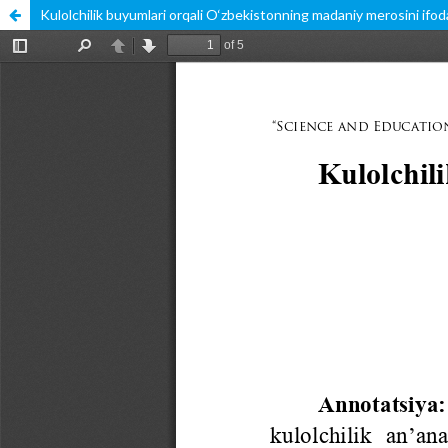
Kulolchilik buyumlari orqali O‘zbekistonning madaniy merosini ifod