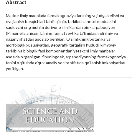
Abstract
Mazkur ilmiy maqolada farmakognoziya fanining vujudga kelishi va
rivojlanish bosqichlari tahlil qilinib, tarkibida anetol moddasini
saqlovchi eng muhim dorivor o‘simliklardan biri - arpabodiyon
(Pimpinella anisum L.)ning farmatsevtika ta’limidagi roli ilmiy va
nazariy jihatdan asoslab berilgan. O‘simlikning botanika va
morfologik xususiyatlari, geografik tarqalish hududi, kimyoviy
tarkibi va biologik faol komponentlari yetakchi ilmiy manbalar
asosida o‘rganilgan. Shuningdek, arpabodiyonning farmakognoziya
fanini o‘qitishda o‘quv-amaliy vosita sifatida qo‘llanish imkoniyatlari
yoritilgan.