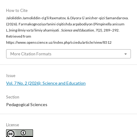
How to Cite
Jaloliddin Jamoliddin-o‘g‘li Raxmatov, & Diyora G‘anisher-qizi Samandarova.
(2026). Farmakognoziya fanini o‘qitishda arpabodiyon (Pimpinella anisum
L.)ning ilmiy va ta’limiy ahamiyati .
Science and Education
,
7
(2), 289–292.
Retrieved from
https://www.openscience.uz/index.php/sciedu/article/view/8512
More Citation Formats
Issue
Vol. 7 No. 2 (2026): Science and Education
Section
Pedagogical Sciences
License