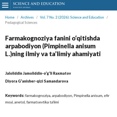
Home
/
Archives
/
Vol. 7 No. 2 (2026): Science and Education
/
Pedagogical Sciences
Farmakognoziya fanini o‘qitishda
arpabodiyon (Pimpinella anisum
L.)ning ilmiy va ta’limiy ahamiyati
Jaloliddin Jamoliddin-o‘g‘li Raxmatov
Diyora G‘anisher-qizi Samandarova
Keywords:
farmakognoziya, arpabodiyon, Pimpinella anisum, efir
moyi, anetol, farmatsevtika ta’limi