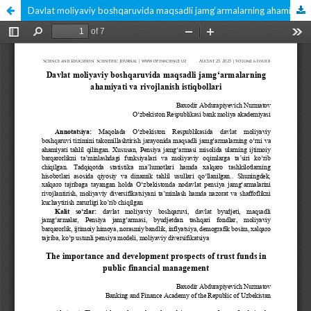
Davlat moliyaviy boshqaruvida maqsadli jamg‘armalarning ahamiyati va rivojlanish istiqbollari