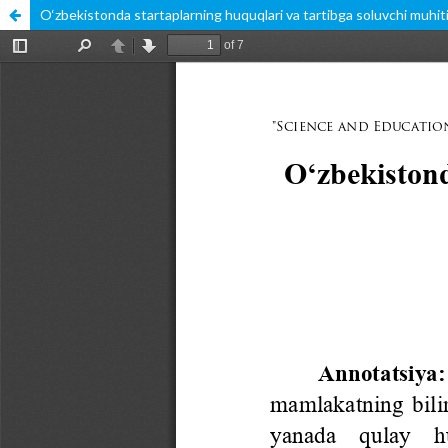
O‘zbekistonda startaplarning huquqlari va tartibga soluvchi muhit