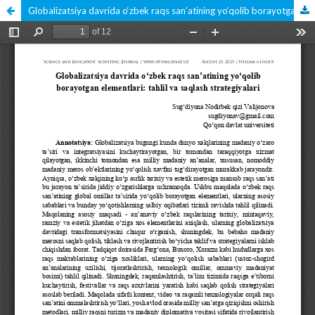
Globalizatsiya davrida o‘zbek raqs san’atining yo‘qolib borayotgan elementlari: tahlil va saqlash strategiyalari