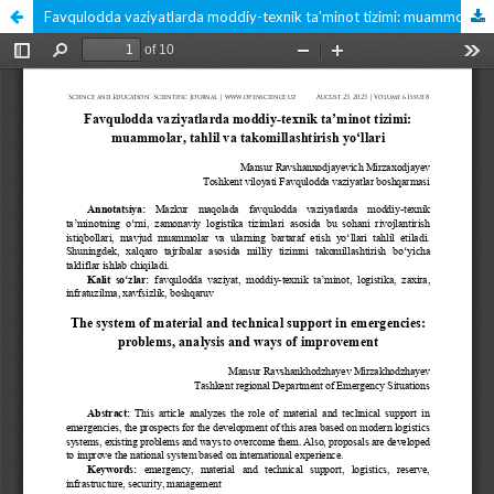
Favqulodda vaziyatlarda moddiy-texnik ta’minot tizimi: muammolar, tahlil va takomillashtirish yo‘llari