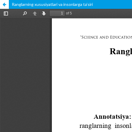
Ranglarning xususiyatlari va insonlarga ta’siri